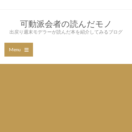
Skip
to
content
可動派会者の読んだモノ
出戻り週末モデラーが読んだ本を紹介してみるブログ
Menu
Open
the
main
menu