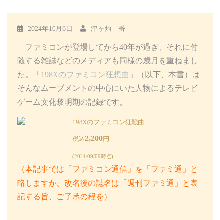
2024年10月6日
津ヶ灼 番
ファミコンが登場してから40年が過ぎ、それに付
随する雑誌などのメディアも同様の歳月を重ねまし
た。「
198Xのファミコン狂想曲
」（以下、本書）は
そんなムーブメントの中心にいた人物によるテレビ
ゲーム文化黎明期の記録です。
198Xのファミコン狂騒曲
2,200
税込
円
(2024/09/09時点)
（本記事では「ファミコン通信」を「ファミ通」と
略しますが、改名後の誌名は「週刊ファミ通」と表
記する旨、ご了承の程を）