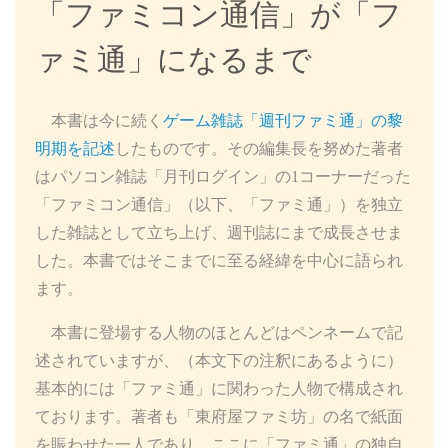
「ファミコン通信」が「フ
ァミ通」になるまで
本書は今に続く
ゲーム雑誌「週刊ファミ通」の黎
明期を記述
したものです。その編集長を努めた著者
はパソコン雑誌「月刊ログイン」の1コーナーだった
「ファミコン通信」（以下、「ファミ通」）を独立
した雑誌として立ち上げ、週刊誌にまで成長させま
した。本書ではそこまでに至る経緯を中心に語られ
ます。
本書に登場する人物のほとんどはペンネームで記
述されていますが、（本文下の注釈にあるように）
基本的には「ファミ通」に関わった人物で構成され
ております。著者も「東府屋ファミ坊」の名で紙面
を賑わせた一人であり、ここに「ファミ通」の独自