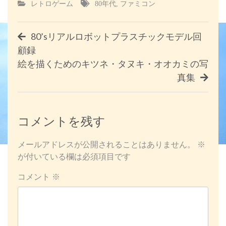
レトロゲーム
80年代
,
ファミコン
投
80’sリアルロボットプラスチックモデル回
顧録
稿
絵を描くためのキツネ・タヌキ・オオカミの写
ナ
真集
ビ
ゲ
コメントを残す
ー
メールアドレスが公開されることはありません。
※
が付いている欄は必須項目です
シ
コメント
※
ョ
ン