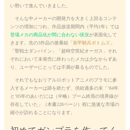
い勢いで進んでいきました。
そんな中メーカーの開発力を大きく上回るコンテ
ンツの増加につれ、作品放送期間内（平均1年）では
登場メカの商品化が間に合わない状況
が表面化して
きます。先の3作品の後番組「
装甲騎兵ボトムズ
」
「聖戦士ダンバイン」「超時空世紀オーガス」それ
ぞれにおいて未発売に終わったメカは少なからずあ
り、ユーザーにとっては不満が募るものでした。
それでもなおリアルロボットアニメのプラモに参
入するメーカーは跡を絶たず、供給過多の末「’84年
と’85年のあいだには（中略）ブーム終焉の境界線が
存在していた」（本書228ページ）程に急速な市場の
縮小が訪れることになります。