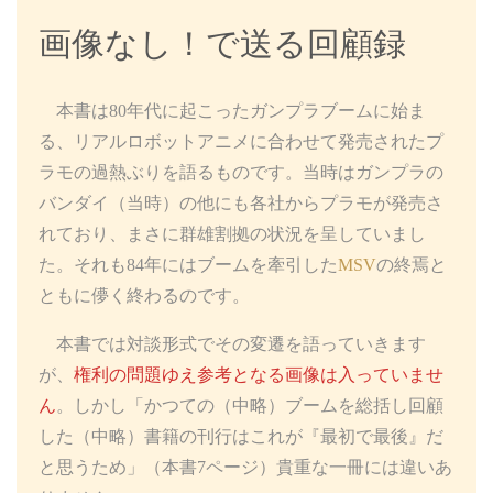
画像なし！で送る回顧録
本書は80年代に起こったガンプラブームに始ま
る、リアルロボットアニメに合わせて発売されたプ
ラモの過熱ぶりを語るものです。当時はガンプラの
バンダイ（当時）の他にも各社からプラモが発売さ
れており、まさに群雄割拠の状況を呈していまし
た。それも84年にはブームを牽引した
MSV
の終焉と
ともに儚く終わるのです。
本書では対談形式でその変遷を語っていきます
が、
権利の問題ゆえ参考となる画像は入っていませ
ん
。しかし「かつての（中略）ブームを総括し回顧
した（中略）書籍の刊行はこれが『最初で最後』だ
と思うため」（本書7ページ）貴重な一冊には違いあ