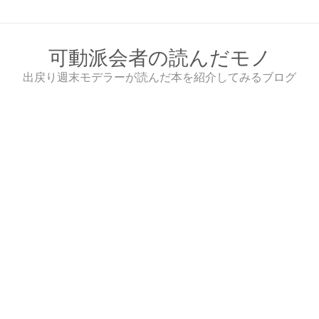
Skip
to
content
可動派会者の読んだモノ
出戻り週末モデラーが読んだ本を紹介してみるブログ