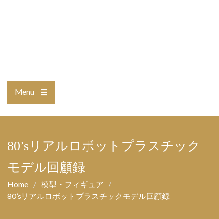
Menu
Open
the
main
menu
80’sリアルロボットプラスチック
モデル回顧録
Home
模型・フィギュア
80’sリアルロボットプラスチックモデル回顧録