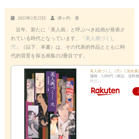
2025年2月23日
津ヶ灼 番
近年、新たに「美人画」と呼ぶべき絵画が発表さ
れている時代となっています。「
美人画づくし
弐
」（以下、本書）は、その代表的作品とともに時
代的背景を探る画集の2冊目です。
美人画づくし（弐） [ 池永康晟
価格：3,080円（税込、送料無
時点)