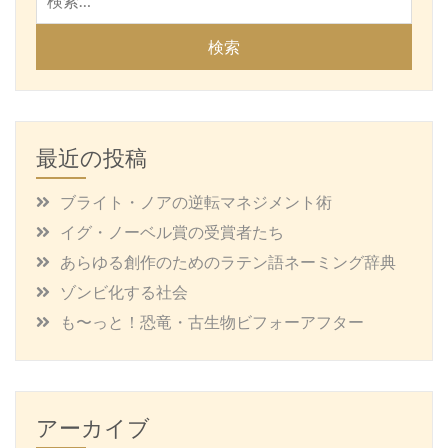
索:
最近の投稿
ブライト・ノアの逆転マネジメント術
イグ・ノーベル賞の受賞者たち
あらゆる創作のためのラテン語ネーミング辞典
ゾンビ化する社会
も〜っと！恐竜・古生物ビフォーアフター
アーカイブ