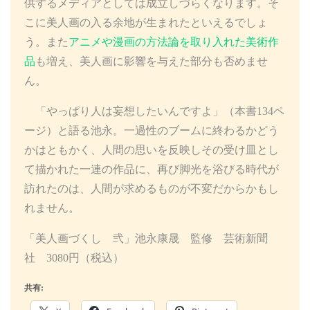
供するメディアとしては成立しづらくなります。そ
こに美人画の入る余地が生まれたといえるでしょ
う。また
アニメや漫画の方法論を取り入れた美術作
品
も増え、美人画に影響を与えた部分も否めませ
ん。
「やっぱり人は妄想したいんですよ」（本書134ペ
ージ）と語る池永。一過性のブームに終わるかどう
かはともかく、人間の思いを反映しその受け皿とし
て描かれた一連の作品に、再び脚光を浴びる時代が
訪れたのは、人間が求めるものが不変だからかもし
れません。
「美人画づくし 弐」池永康晟 監修 芸術新聞
社 3080円（税込）
共有: