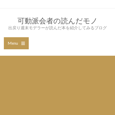
Skip
to
content
可動派会者の読んだモノ
出戻り週末モデラーが読んだ本を紹介してみるブログ
Menu
Open
the
main
menu