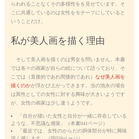
らわれることなくその多様性をを見せています。そ
こに共通しているのは女性をモチーフにしていると
いうことだけ。
私が美人画を描く理由
そして美人画を描くのは男女を問いません。本書
では各々の画家が自らの絵について語っており、そ
こでは（直接的であれ間接的であれ）
なぜ美人画を
描くのか
が浮かび上がってきます。当の池永の場合
は異性としての女性に対する興味が大きいようです
が、女性の画家は少し違うようです。
「自分が描いた女性と自分が一緒に存在している
ような、不思議な感覚」（本書041ページ）
「最近では、女性のからだの胴体部分が特に興味
深く感じます」（同058ページ）