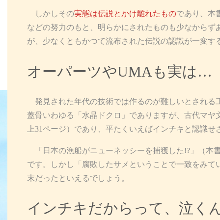
しかしその
実態は伝説とかけ離れたもの
であり、本
などの努力のもと、明らかにされたものも少なからず
が、少なくともかつて流布された伝説の認識が一変す
オーパーツやUMAも実は…
発見された年代の技術では作るのが難しいとされる工
蓋骨いわゆる「水晶ドクロ」でありますが、古代マヤ文
上31ページ）であり、平たくいえばインチキと認識せ
「日本の漁船がニューネッシーを捕獲した!?」（本書
です。しかし「腐敗したサメということで一致をみてい
末だったといえるでしょう。
インチキだからって、泣く