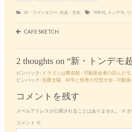
SF・ファンタジー
,
社会・文化
70年代
,
トンデモ
,
リ
投
CAFE SKETCH
稿
ナ
2 thoughts on “
新・トンデモ超
ビ
ピンバック:
ドラゴンは爬虫類 - 可動派会者の読んだモ
ゲ
ピンバック:
別冊太陽 科学と怪奇の空想大全 - 可動
ー
コメントを残す
シ
メールアドレスが公開されることはありません。
※
が
ョ
コメント
※