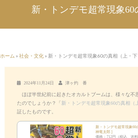
新・トンデモ超常現象60
ホーム
»
社会・文化
»
新・トンデモ超常現象60の真相（上・下
2024年11月24日
津ヶ灼 番
ほぼ半世紀前に起きたオカルトブームは、様々な不思
たのでしょうか？「
新・トンデモ超常現象60の真相（
証したものです。
新・トンデモ超常現象60の
神竜太郎 ]
価格：712円（税込、送料