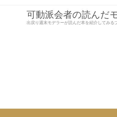
Skip
to
可動派会者の読んだ
content
出戻り週末モデラーが読んだ本を紹介してみる