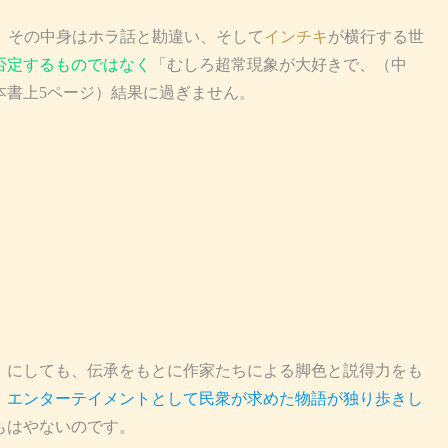
、その中身はホラ話と勘違い、そして
インチキ
が横行する世
否定するものではなく
「むしろ超常現象が大好きで、（中
本書上5ページ）結果に過ぎません。
にしても、伝承をもとに作家たちによる脚色と説得力をも
、
エンターテイメントとして民衆が求めた物語が独り歩きし
もはやないのです。