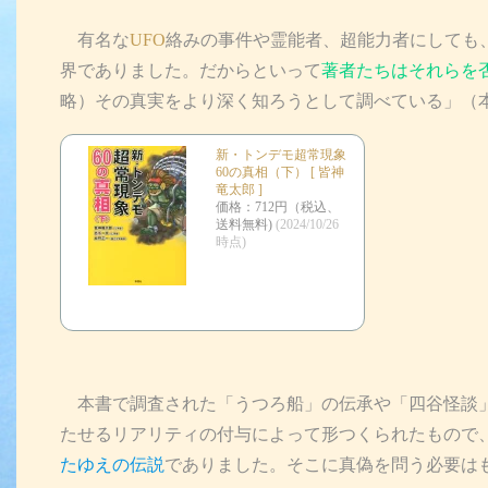
有名な
UFO
絡みの事件や霊能者、超能力者にしても
界でありました。だからといって
著者たちはそれらを
略）その真実をより深く知ろうとして調べている」（
新・トンデモ超常現象
60の真相（下） [ 皆神
竜太郎 ]
価格：712円（税込、
送料無料)
(2024/10/26
時点)
本書で調査された「うつろ船」の伝承や「四谷怪談」
たせるリアリティの付与によって形つくられたもので
たゆえの伝説
でありました。そこに真偽を問う必要は