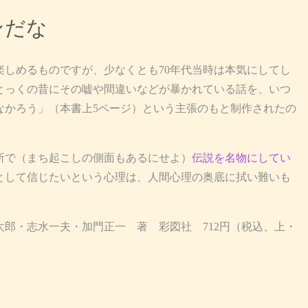
ンだな
しめるものですが、少なくとも70年代当時は本気にしてし
とっくの昔にその嘘や間違いなどが暴かれている話を、いつ
なかろう」（本書上5ページ）という主張のもと制作されたの
所で（まち起こしの側面もあるにせよ）
伝説を名物にしてい
として信じたいという心理は、人間心理の奥底に拭い難いも
太郎・志水一夫・加門正一 著 彩図社 712円（税込、上・