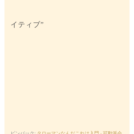
イティブ
”
ピンバック:
タローマンなんだこれは入門 - 可動派会