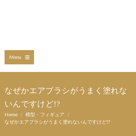
Menu
Open
the
main
menu
なぜかエアブラシがうまく塗れな
いんですけど!?
Home
模型・フィギュア
なぜかエアブラシがうまく塗れないんですけど!?