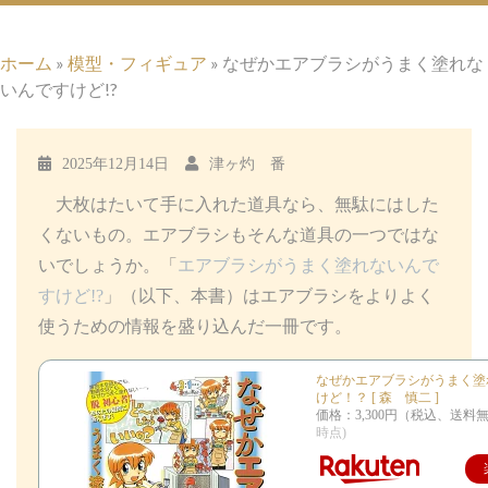
ホーム
»
模型・フィギュア
»
なぜかエアブラシがうまく塗れな
いんですけど!?
2025年12月14日
津ヶ灼 番
大枚はたいて手に入れた道具なら、無駄にはした
くないもの。エアブラシもそんな道具の一つではな
いでしょうか。「
エアブラシがうまく塗れないんで
すけど!?
」（以下、本書）はエアブラシをよりよく
使うための情報を盛り込んだ一冊です。
なぜかエアブラシがうまく塗
けど！？ [ 森 慎二 ]
価格：3,300円（税込、送料無
時点)