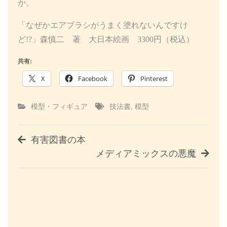
か。
「なぜかエアブラシがうまく塗れないんですけ
ど!?」森慎二 著 大日本絵画 3300円（税込）
共有:
X
Facebook
Pinterest
模型・フィギュア
技法書
,
模型
投
有害図書の本
メディアミックスの悪魔
稿
ナ
ビ
ゲ