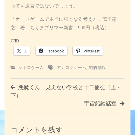
っても過言ではないでしょう。
「カードゲームで本当に強くなる考え方」茂里憲
之 著 ちくまプリマー新書 990円（税込）
共有:
X
Facebook
Pinterest
レトロゲーム
アナログゲーム
,
知的遊戯
投
悪魔くん 見えない学校と十二使徒（上・
下）
稿
宇宙船談話室
ナ
ビ
コメントを残す