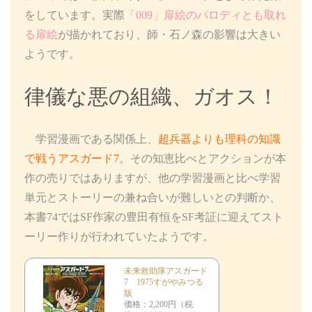
をしています。実際
「009」扉絵のパロディとも取れ
る扉絵
が描かれており、師・石ノ森の影響は大きい
ようです。
律儀な悪の組織、ガオス！
学習漫画である関係上、
超兵器よりも理科の知識
で戦うアスガード7
。その知恵比べとアクションが本
作の売りではありますが、他の学習漫画と比べ学習
単元とストーリーの兼ね合いが難しいとの判断か、
本書74ではSF作家の豊田有恒をSF考証に迎えてスト
ーリー作りが行われていたようです。
未来救助隊アスガード
7 1975すがやみつる
版
価格：2,200円（税