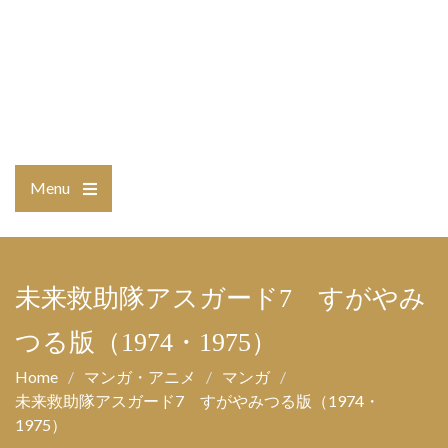
Menu
Open
the
main
menu
未来救助隊アスガード7 すがやみ
つる版（1974・1975）
Home
マンガ・アニメ
マンガ
未来救助隊アスガード7 すがやみつる版（1974・
1975）