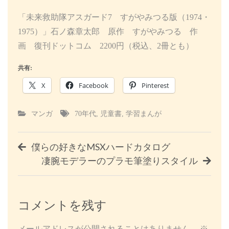
「未来救助隊アスガード7 すがやみつる版（1974・
1975）」石ノ森章太郎 原作 すがやみつる 作
画 復刊ドットコム 2200円（税込、2冊とも）
共有:
X
Facebook
Pinterest
マンガ
70年代
,
児童書
,
学習まんが
投
僕らの好きなMSXハードカタログ
凄腕モデラーのプラモ筆塗りスタイル
稿
ナ
コメントを残す
ビ
メールアドレスが公開されることはありません。
※