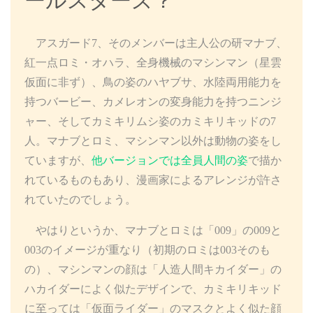
ールスターズ？
アスガード7、そのメンバーは主人公の研マナブ、
紅一点ロミ・オハラ、全身機械のマシンマン（星雲
仮面に非ず）、鳥の姿のハヤブサ、水陸両用能力を
持つバービー、カメレオンの変身能力を持つニンジ
ャー、そしてカミキリムシ姿のカミキリキッドの7
人。マナブとロミ、マシンマン以外は動物の姿をし
ていますが、
他バージョンでは全員人間の姿
で描か
れているものもあり、漫画家によるアレンジが許さ
れていたのでしょう。
やはりというか、マナブとロミは「009」の009と
003のイメージが重なり（初期のロミは003そのも
の）、マシンマンの顔は「人造人間キカイダー」の
ハカイダーによく似たデザインで、カミキリキッド
に至っては「仮面ライダー」のマスクとよく似た顔