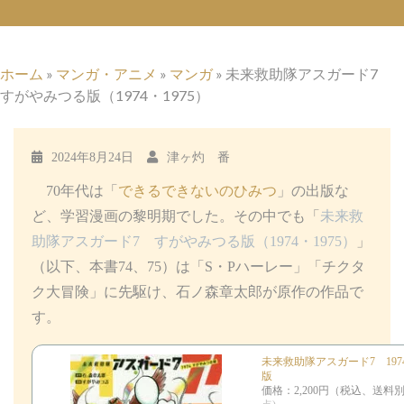
ホーム
»
マンガ・アニメ
»
マンガ
»
未来救助隊アスガード7
すがやみつる版（1974・1975）
2024年8月24日
津ヶ灼 番
70年代は「
できるできないのひみつ
」の出版な
ど、学習漫画の黎明期でした。その中でも「
未来救
助隊アスガード7 すがやみつる版（1974・1975）
」
（以下、本書74、75）は「S・Pハーレー」「チクタ
ク大冒険」に先駆け、石ノ森章太郎が原作の作品で
す。
未来救助隊アスガード7 19
版
価格：2,200円（税込、送料別