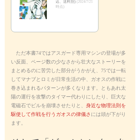
込、送料別)
(2024/7/21
時点)
ただ本書74ではアスガード専用マシンの登場が多
い反面、ページ数の少なさから壮大なストーリーを
まとめるのに苦労した部分がうかがえ、75では一転
してマナブとロミが日常生活の中、ガオスの作戦に
巻き込まれるパターンが多くなります。ともあれ太
陽の運行を攻撃のタイマー代わりにしたり、巨大な
電磁石でビルを崩壊させたりと、
身近な物理法則を
駆使して作戦を行うガオスの律儀さ
には頭が下がり
ます。