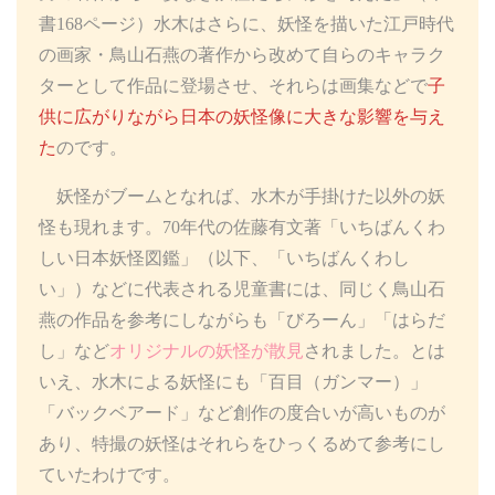
書168ページ）水木はさらに、妖怪を描いた江戸時代
の画家・鳥山石燕の著作から改めて自らのキャラク
ターとして作品に登場させ、それらは画集などで
子
供に広がりながら日本の妖怪像に大きな影響を与え
た
のです。
妖怪がブームとなれば、水木が手掛けた以外の妖
怪も現れます。70年代の佐藤有文著「いちばんくわ
しい日本妖怪図鑑」（以下、「いちばんくわし
い」）などに代表される児童書には、同じく鳥山石
燕の作品を参考にしながらも「びろーん」「はらだ
し」など
オリジナルの妖怪が散見
されました。とは
いえ、水木による妖怪にも「百目（ガンマー）」
「バックベアード」など創作の度合いが高いものが
あり、特撮の妖怪はそれらをひっくるめて参考にし
ていたわけです。