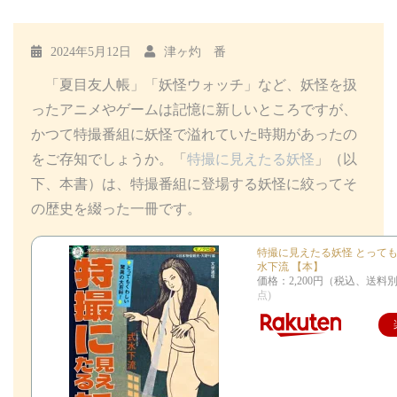
2024年5月12日
津ヶ灼 番
「夏目友人帳」「妖怪ウォッチ」など、妖怪を扱
ったアニメやゲームは記憶に新しいところですが、
かつて特撮番組に妖怪で溢れていた時期があったの
をご存知でしょうか。「
特撮に見えたる妖怪
」（以
下、本書）は、特撮番組に登場する妖怪に絞ってそ
の歴史を綴った一冊です。
特撮に見えたる妖怪 とってもく
水下流 【本】
価格：2,200円（税込、送料別
点)