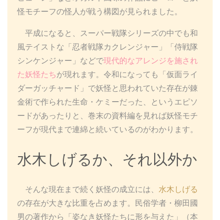
怪モチーフの怪人が戦う構図が見られました。
平成になると、スーパー戦隊シリーズの中でも和
風テイストな「忍者戦隊カクレンジャー」「侍戦隊
シンケンジャー」などで
現代的なアレンジを施され
た妖怪たち
が現れます。令和になっても「仮面ライ
ダーガッチャード」で妖怪と思われていた存在が錬
金術で作られた生命・ケミーだった、というエピソ
ードがあったりと、巻末の資料編を見れば妖怪モチ
ーフが現代まで連綿と続いているのがわかります。
水木しげるか、それ以外か
そんな現在まで続く妖怪の成立には、
水木しげる
の存在が大きな比重を占めます。民俗学者・柳田國
男の著作から「姿なき妖怪たちに形を与えた」（本