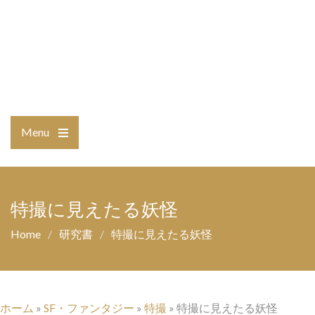
Menu
Open
the
main
menu
特撮に見えたる妖怪
Home
研究書
特撮に見えたる妖怪
ホーム
»
SF・ファンタジー
»
特撮
»
特撮に見えたる妖怪