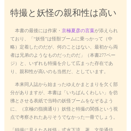
特撮と妖怪の親和性は高い
本書の最後には作家・
京極夏彦の言葉
が添えられ
ており、「“妖怪”は怪獣ブームに乗っかって（中
略）定着したのだが、何のことはない、最初から両
者は兄弟のようなものだったのだ」（本書277ペー
ジ）と、いずれも特撮を介して広まった存在であ
り、親和性が高いのも当然だ、としています。
本来同人誌から始まったゆえかまとまりを欠く部
分がありますが、本書は「いちばんくわしい」を彷
彿とさせる表紙で当時の妖怪ブームをなぞるよう
に、（京極の指摘通り）妖怪と特撮の関係という視
点で考察されたありそうでなかった一冊でしょう。
「特撮に見えたる妖怪」式水下流 著 文学通信