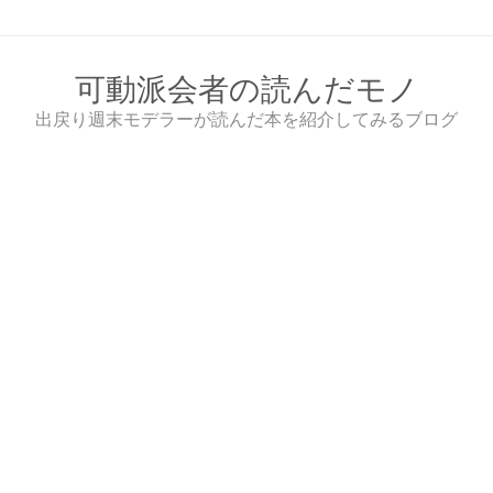
Skip
to
content
可動派会者の読んだモノ
出戻り週末モデラーが読んだ本を紹介してみるブログ