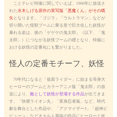
ことテレビ特撮に関していえば、1966年に放送さ
れた
水木しげる原作の実写版「悪魔くん」がその嚆
矢
となります。「ゴジラ」「ウルトラマン」などが
切り開いた怪獣ブームに乗る形で巨大化した妖怪が
暴れる姿は、後の「ゲゲゲの鬼太郎」（以下、「鬼
太郎」）につながる妖怪ブームの礎となり、特撮に
おける妖怪の定番化にも繋がりました。
怪人の定番モチーフ、妖怪
70年代になると「仮面ライダー」に始まる等身大
ヒーローのブームとカラーアニメ版「鬼太郎」の放
送により、
敵として妖怪が登場する作品
が出てきま
す。「快傑ライオン丸」「変身忍者嵐」など、時代
劇を舞台とした作品や、「アクマイザー3」「超神ビ
ビューン」などオカルト風味の作品にヒーローと妖