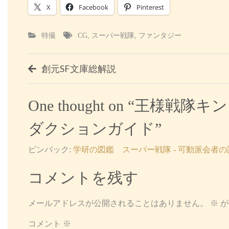
X
Facebook
Pinterest
特撮
CG
,
スーパー戦隊
,
ファンタジー
投
創元SF文庫総解説
稿
One thought on “
王様戦隊キン
ナ
ダクションガイド
”
ビ
ピンバック:
学研の図鑑 スーパー戦隊 - 可動派会者
ゲ
コメントを残す
ー
シ
メールアドレスが公開されることはありません。
※
が
ョ
コメント
※