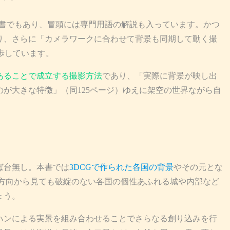
書でもあり、冒頭には専門用語の解説も入っています。かつ
り、さらに「カメラワークに合わせて背景も同期して動く撮
歩しています。
あることで成立する撮影方法
であり、「実際に背景が映し出
が大きな特徴」（同125ページ）ゆえに架空の世界ながら自
ば台無し。本書では
3DCGで作られた各国の背景
やその元とな
の方向から見ても破綻のない各国の個性あふれる城や内部など
ょう。
ンによる実景を組み合わせることでさらなる創り込みを行