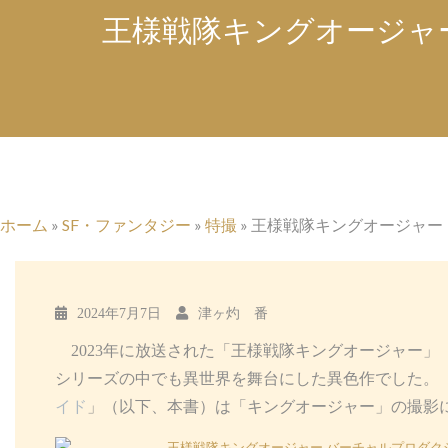
王様戦隊キングオージャ
ホーム
»
SF・ファンタジー
»
特撮
»
王様戦隊キングオージャー
2024年7月7日
津ヶ灼 番
2023年に放送された「王様戦隊キングオージャー」
シリーズの中でも異世界を舞台にした異色作でした。
イド
」（以下、本書）は「キングオージャー」の撮影
王様戦隊キングオージャー バーチャルプロダク