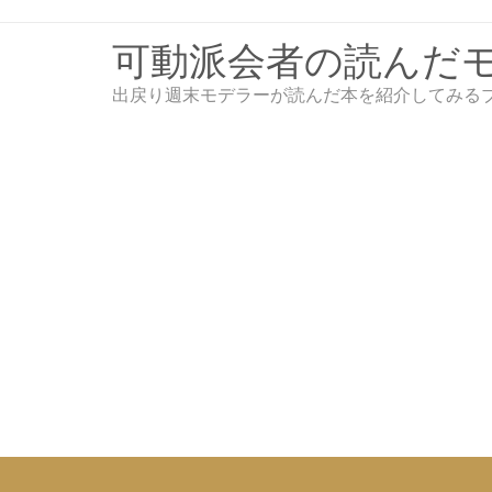
Skip
to
可動派会者の読んだ
content
出戻り週末モデラーが読んだ本を紹介してみる