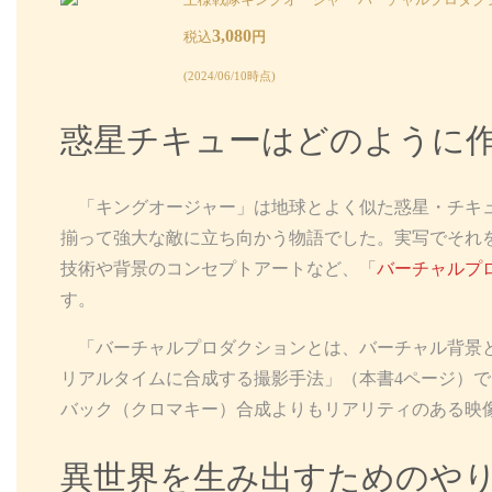
3,080
税込
円
(2024/06/10時点)
惑星チキューはどのように
「キングオージャー」は地球とよく似た惑星・チキュ
揃って強大な敵に立ち向かう物語でした。実写でそれ
技術や背景のコンセプトアートなど、「
バーチャルプ
す。
「バーチャルプロダクションとは、バーチャル背景と
リアルタイムに合成する撮影手法」（本書4ページ）
バック（クロマキー）合成よりもリアリティのある映
異世界を生み出すためのや