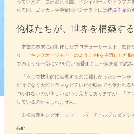
っています。自然溢れる国、イシャバーナやトウフの
れる国、ゴッカンや地帝国バグナラクには
特撮作品の
俺様たちが、世界を構築す
本書の巻末には制作したプロデューサー以下、監督や
り、
「キングオージャー」のようにVPを主流にした映
でのような一部にVPを用いる番組とは一線を画す試
「今まで技術的に表現するのに難しかったシーンが（
だけでなく大河ドラマなどテレビや映画でも使われる
づかれないのが正しいという見方もありますが、「キ
しているのかもしれません。
「王様戦隊キングオージャー バーチャルプロダクショ
共有: