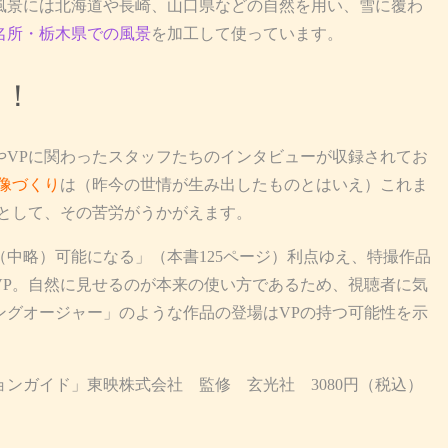
風景には北海道や長崎、山口県などの自然を用い、雪に覆わ
名所・栃木県での風景
を加工して使っています。
る！
VPに関わったスタッフたちのインタビューが収録されてお
像づくり
は（昨今の世情が生み出したものとはいえ）これま
みとして、その苦労がうかがえます。
中略）可能になる」（本書125ページ）利点ゆえ、特撮作品
VP。自然に見せるのが本来の使い方であるため、視聴者に気
ングオージャー」のような作品の登場はVPの持つ可能性を示
ンガイド」東映株式会社 監修 玄光社 3080円（税込）