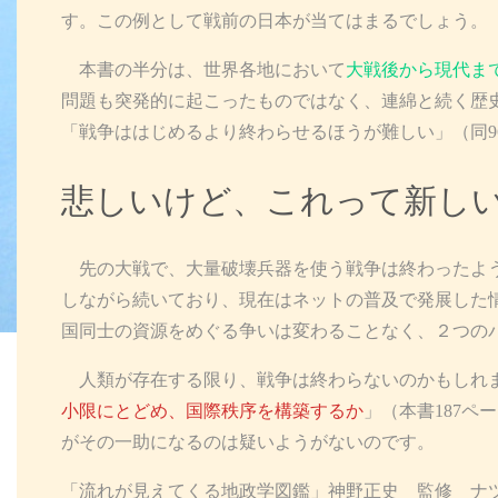
す。この例として戦前の日本が当てはまるでしょう。
本書の半分は、世界各地において
大戦後から現代ま
問題も突発的に起こったものではなく、連綿と続く歴
「戦争ははじめるより終わらせるほうが難しい」（同9
悲しいけど、これって新し
先の大戦で、大量破壊兵器を使う戦争は終わったよう
しながら続いており、現在はネットの普及で発展した
国同士の資源をめぐる争いは変わることなく、２つの
人類が存在する限り、戦争は終わらないのかもしれ
小限にとどめ、国際秩序を構築するか
」（本書187
がその一助になるのは疑いようがないのです。
「流れが見えてくる地政学図鑑」神野正史 監修 ナツ