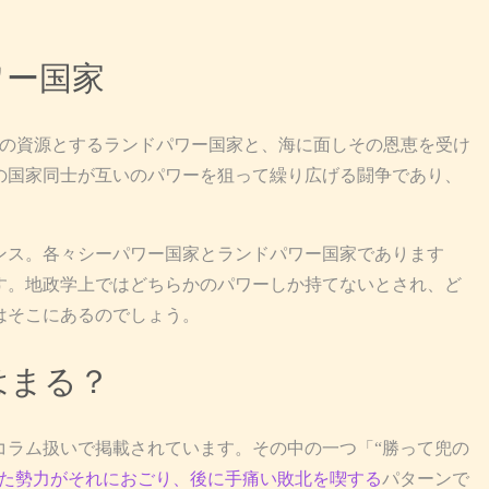
ワー国家
の資源とするランドパワー国家と、海に面しその恩恵を受け
の国家同士が互いのパワーを狙って繰り広げる闘争であり、
ス。各々シーパワー国家とランドパワー国家であります
す。地政学上ではどちらかのパワーしか持てないとされ、ど
はそこにあるのでしょう。
はまる？
ラム扱いで掲載されています。その中の一つ「“勝って兜の
た勢力がそれにおごり、後に手痛い敗北を喫する
パターンで