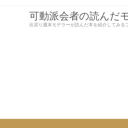
Skip
to
可動派会者の読んだ
content
出戻り週末モデラーが読んだ本を紹介してみる