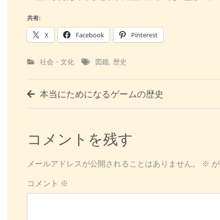
共有:
X
Facebook
Pinterest
社会・文化
図鑑
,
歴史
投
本当にためになるゲームの歴史
稿
ナ
コメントを残す
ビ
メールアドレスが公開されることはありません。
※
が
ゲ
コメント
※
ー