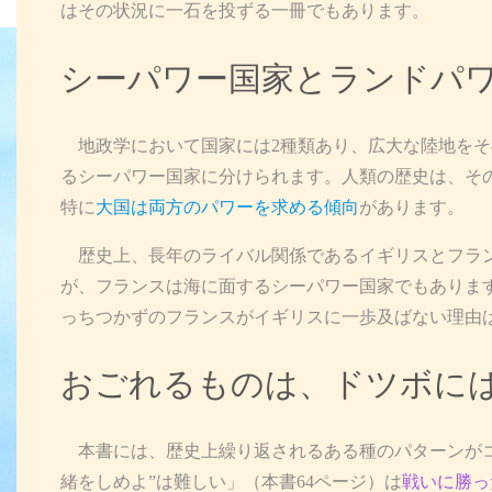
はその状況に一石を投ずる一冊でもあります。
シーパワー国家とランドパ
地政学において国家には2種類あり、広大な陸地をそ
るシーパワー国家に分けられます。人類の歴史は、そ
特に
大国は両方のパワーを求める傾向
があります。
歴史上、長年のライバル関係であるイギリスとフラン
が、フランスは海に面するシーパワー国家でもありま
っちつかずのフランスがイギリスに一歩及ばない理由
おごれるものは、ドツボに
本書には、歴史上繰り返されるある種のパターンがコ
緒をしめよ”は難しい」（本書64ページ）は
戦いに勝っ