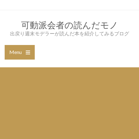
Skip
to
content
可動派会者の読んだモノ
出戻り週末モデラーが読んだ本を紹介してみるブログ
Menu
Open
the
main
menu