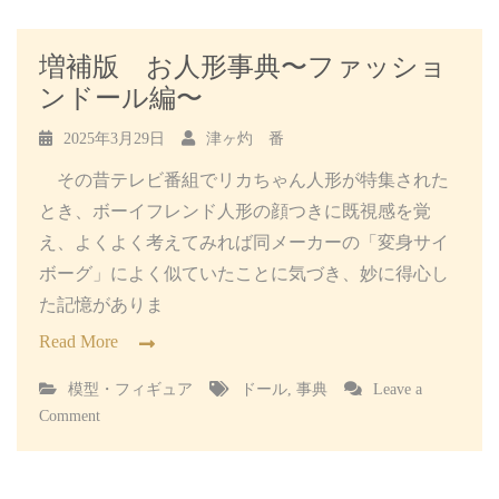
増補版 お人形事典〜ファッショ
ンドール編〜
2025年3月29日
津ヶ灼 番
その昔テレビ番組でリカちゃん人形が特集された
とき、ボーイフレンド人形の顔つきに既視感を覚
え、よくよく考えてみれば同メーカーの「変身サイ
ボーグ」によく似ていたことに気づき、妙に得心し
た記憶がありま
Read More
模型・フィギュア
ドール
,
事典
Leave a
on
Comment
増
補
版