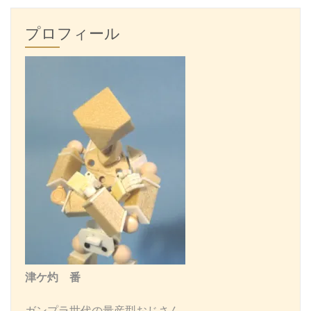
お
人
プロフィール
形
事
典〜
フ
ァ
ッ
シ
ョ
ン
ド
ー
ル
編〜
津ケ灼 番
ガンプラ世代の量産型おじさん。