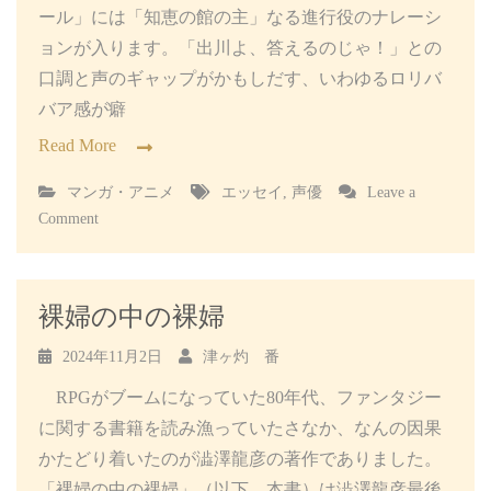
ール」には「知恵の館の主」なる進行役のナレーシ
ョンが入ります。「出川よ、答えるのじゃ！」との
口調と声のギャップがかもしだす、いわゆるロリバ
バア感が癖
Read More
マンガ・アニメ
エッセイ
,
声優
Leave a
on
Comment
悠
木
碧
の
裸婦の中の裸婦
つ
く
2024年11月2日
津ヶ灼 番
り
RPGがブームになっていた80年代、ファンタジー
か
た
に関する書籍を読み漁っていたさなか、なんの因果
かたどり着いたのが澁澤龍彦の著作でありました。
「裸婦の中の裸婦」（以下、本書）は澁澤龍彦最後