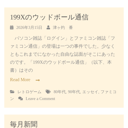
199Xのウッドボール通信
2026年3月15日
津ヶ灼 番
パソコン雑誌「ログイン」とファミコン雑誌「フ
ァミコン通信」の登場は一つの事件でした。少なく
ともこれまでになかった自由な誌面がそこにあった
のです。「199Xのウッドボール通信」（以下、本
書）はその
Read More
レトロゲーム
80年代
,
90年代
,
エッセイ
,
ファミコ
on
ン
Leave a Comment
199X
の
ウ
ッ
毎月新聞
ド