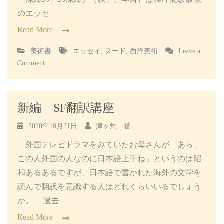
のエッセ
Read More
美術書
エッセイ
,
ヌード
,
西洋美術
Leave a
on
Comment
裸
婦
の
中
新編 SF翻訳講座
の
裸
2020年10月21日
津ヶ灼 番
婦
外国テレビドラマをみていたお母さんが「あら、
この人外国の人なのに日本語上手ね」というのは昭
和あるあるですが、日本語で書かれた海外の文学を
読んで翻訳を意識する人はどれくらいいるでしょう
か。 過去
Read More