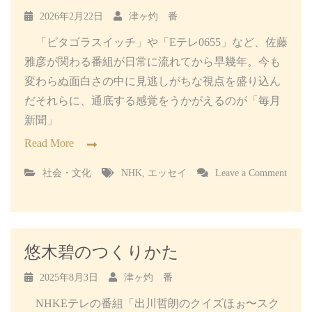
ボ
2026年2月22日
津ヶ灼 番
ー
「ピタゴラスイッチ」や「Eテレ0655」など、佐藤
ル
通
雅彦が関わる番組が日常に流れてから早幾年。今も
信
変わらぬ面白さの中に見逃しがちな視点を盛り込ん
だそれらに、通底する感覚をうかがえるのが「毎月
新聞」
Read More
社会・文化
NHK
,
エッセイ
Leave a Comment
on
毎
月
新
聞
悠木碧のつくりかた
2025年8月3日
津ヶ灼 番
NHKEテレの番組「出川哲朗のクイズほぉ〜スク