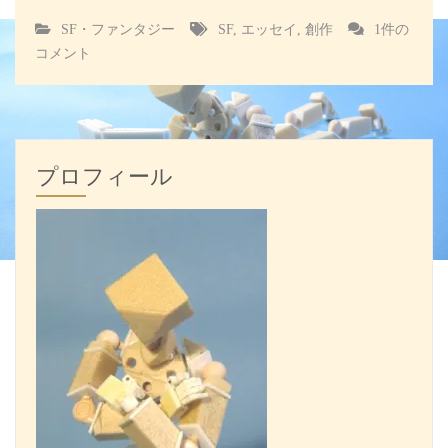
新
SF・ファンタジー
SF
,
エッセイ
,
創作
1件の
編
コメント
SF
翻
訳
講
座
プロフィール
へ
の