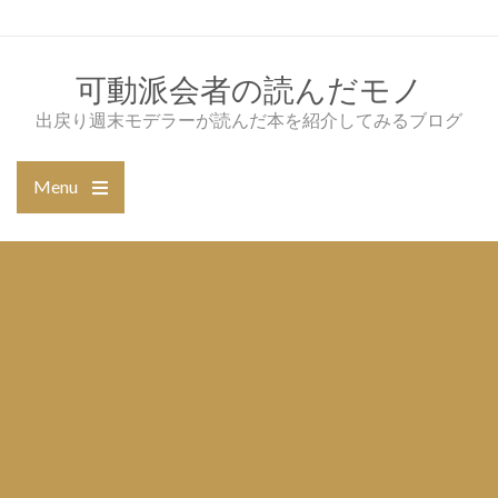
Skip
to
content
可動派会者の読んだモノ
出戻り週末モデラーが読んだ本を紹介してみるブログ
Menu
Open
the
main
menu